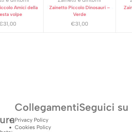
ti e dintorni
Zainetti e dintorni
iccolo Amici della
Zainetto Piccolo Dinosauri –
Zai
esta volpe
Verde
€
31,00
€
31,00
Collegamenti
Seguici su
ura
Privacy Policy
Cookies Policy