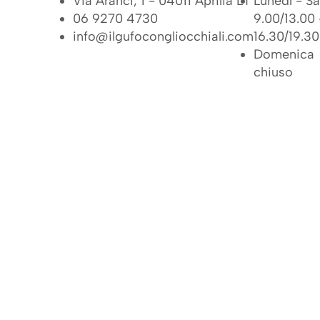
Via Aranci, 1 - 04011 Aprilia LT
Lunedì - Sa
06 9270 4730
9.00/13.00 
info@ilgufocongliocchiali.com
16.30/19.30
Domenica
chiuso