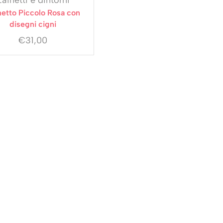
Zainetti e dintorni
netto Piccolo Rosa con
disegni cigni
€
31,00