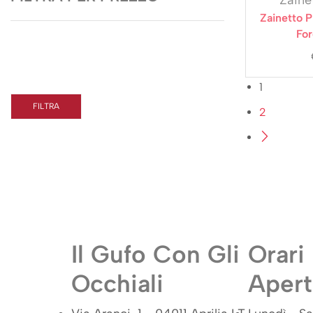
Zainet
Zainetto P
For
1
FILTRA
2
Il Gufo Con Gli
Orari
Occhiali
Apert