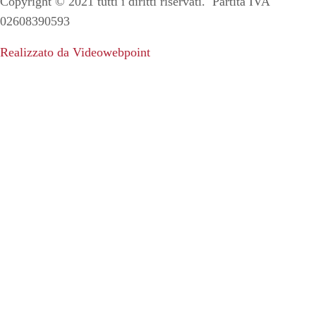
Copyright ©
2021
tutti i diritti riservati. Partita IVA
02608390593
Realizzato da Videowebpoint