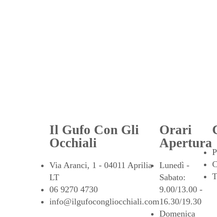
Il Gufo Con Gli
Orari
Occhiali
Apertura
P
C
Via Aranci, 1 - 04011 Aprilia
Lunedì -
T
LT
Sabato:
06 9270 4730
9.00/13.00 -
info@ilgufocongliocchiali.com
16.30/19.30
Domenica